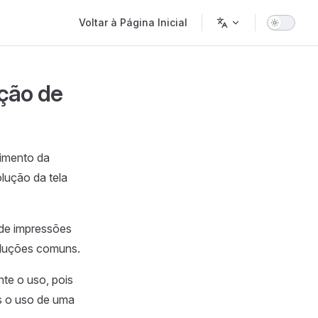
Main Navigation
Voltar à Página Inicial
ução de
cimento da
olução da tela
 de impressões
soluções comuns.
e o uso, pois
s o uso de uma