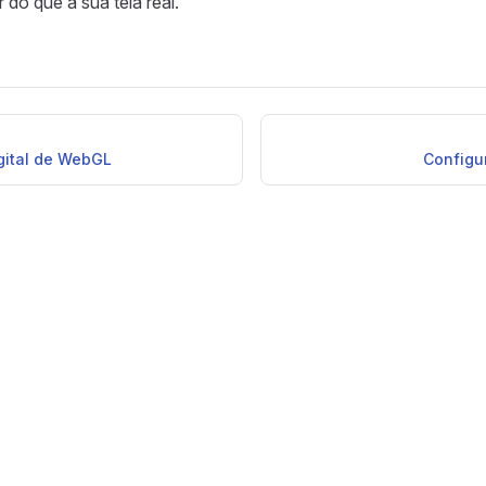
 do que a sua tela real.
gital de WebGL
Configu