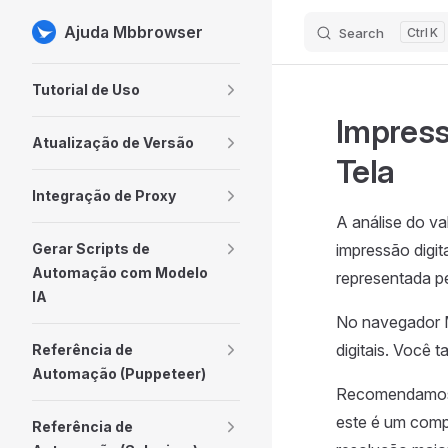
Ajuda Mbbrowser
Search
K
Skip to content
Sidebar Navigation
Tutorial de Uso
Impress
Atualização de Versão
Tela
Integração de Proxy
A análise do v
Gerar Scripts de
impressão digit
Automação com Modelo
representada pe
IA
No navegador M
digitais. Você 
Referência de
Automação (Puppeteer)
Recomendamos q
este é um comp
Referência de