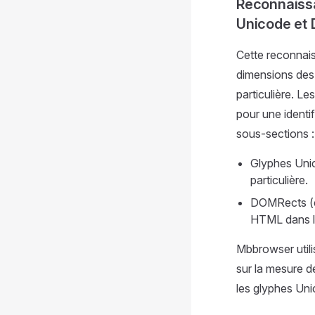
Reconnaissa
Unicode et
Cette reconnaiss
dimensions des 
particulière. L
pour une identi
sous-sections :
Glyphes Unic
particulière.
DOMRects (é
HTML dans le
Mbbrowser utili
sur la mesure d
les glyphes Un