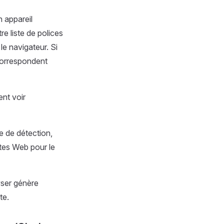
n appareil
e liste de polices
le navigateur. Si
 correspondent
ent voir
e de détection,
ites Web pour le
wser génère
te.