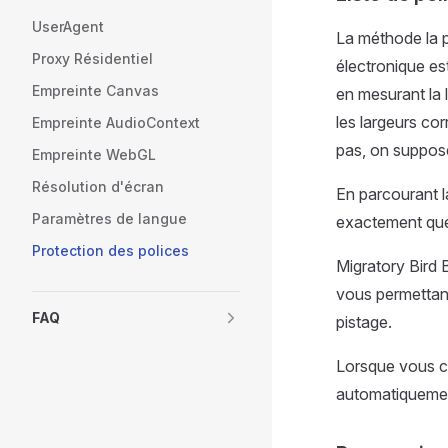
UserAgent
La méthode la pl
Proxy Résidentiel
électronique es
Empreinte Canvas
en mesurant la 
les largeurs cor
Empreinte AudioContext
pas, on suppose 
Empreinte WebGL
Résolution d'écran
En parcourant la
Paramètres de langue
exactement quell
Protection des polices
Migratory Bird 
vous permettant
FAQ
pistage.
Lorsque vous cr
automatiquement