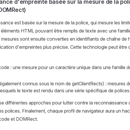
nce d'empreinte basée sur la mesure de la pol
 DOMRect)
ance est basée sur la mesure de la police, qui mesure les limite
éléments HTML pouvant être remplis de texte avec une famille
es mesures sont ensuite converties en identifiants de chaîne de
fication d'empreintes plus précise. Cette technologie peut être 
ode : une mesure pour un caractère unique dans une famille d
galement connus sous le nom de getClientRects) : mesures d
squels le texte est rendu dans une série spécifique de polices
se différentes approches pour lutter contre la reconnaissance
es polices. Finalement, chaque profil de navigateur aura un h
icode et DOMRect.