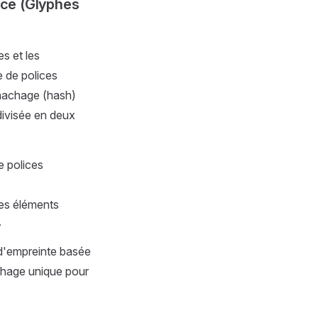
ice (Glyphes
s et les
 de polices
 hachage (hash)
divisée en deux
e polices
es éléments
.
 d'empreinte basée
achage unique pour