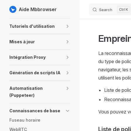
Aide Mbbrowser
Search
K
Skip to content
Sidebar Navigation
Tutoriels d'utilisation
Emprein
Mises à jour
La reconnaissan
Intégration Proxy
du type de polic
navigateur, les
Génération de scripts IA
utilisent les p
Automatisation
Liste de pol
(Puppeteer)
Reconnaissan
Connaissances de base
Vous pouvez vo
Fuseau horaire
Liste de po
WebRTC