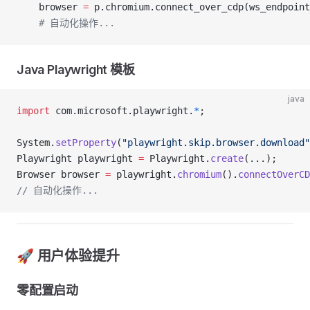
    browser 
=
 p.chromium.connect_over_cdp(ws_endpoint
    # 自动化操作...
Java Playwright 模板
java
import
 com.microsoft.playwright.
*
;
System.
setProperty
(
"playwright.skip.browser.download"
Playwright playwright 
=
 Playwright.
create
(...);
Browser browser 
=
 playwright.
chromium
().
connectOverCD
// 自动化操作...
🚀 用户体验提升
零配置启动