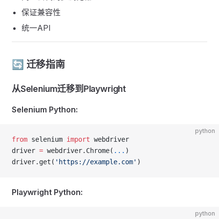
保证兼容性
统一API
🔄 迁移指南
从Selenium迁移到Playwright
Selenium Python:
python
from
 selenium 
import
 webdriver
driver 
=
 webdriver.Chrome(
...
)
driver.get(
'https://example.com'
)
Playwright Python:
python