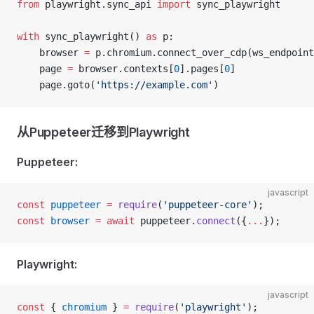
from
 playwright.sync_api 
import
 sync_playwright
with
 sync_playwright() 
as
 p:
    browser 
=
 p.chromium.connect_over_cdp(ws_endpoint
    page 
=
 browser.contexts[
0
].pages[
0
]
    page.goto(
'https://example.com'
)
从Puppeteer迁移到Playwright
Puppeteer:
javascript
const
 puppeteer
 =
 require
(
'puppeteer-core'
);
const
 browser
 =
 await
 puppeteer.
connect
({
...
});
Playwright:
javascript
const
 { 
chromium
 } 
=
 require
(
'playwright'
);