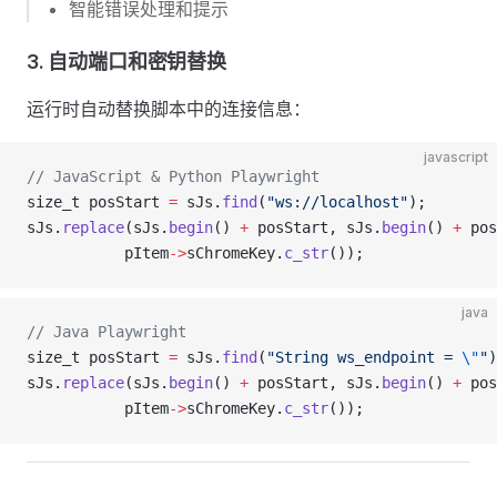
智能错误处理和提示
3. 自动端口和密钥替换
运行时自动替换脚本中的连接信息：
javascript
// JavaScript & Python Playwright
size_t posStart 
=
 sJs.
find
(
"ws://localhost"
);
sJs.
replace
(sJs.
begin
() 
+
 posStart, sJs.
begin
() 
+
 pos
           pItem
->
sChromeKey.
c_str
());
java
// Java Playwright
size_t posStart 
=
 sJs.
find
(
"String ws_endpoint = 
\"
"
)
sJs.
replace
(sJs.
begin
() 
+
 posStart, sJs.
begin
() 
+
 pos
           pItem
->
sChromeKey.
c_str
());