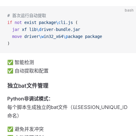
bash
# 首次运行自动提取
if
 not
 exist
 package
\c
li.js
 (
  jar
 xf
 lib
\d
river-bundle.jar
  move
 driver
\w
in32_x64
\p
ackage
 package
)
✅ 智能检测
✅ 自动提取和配置
独立bat文件管理
Python非调试模式：
每个脚本生成独立的bat文件（以SESSION_UNIQUE_ID
命名）
✅ 避免并发冲突