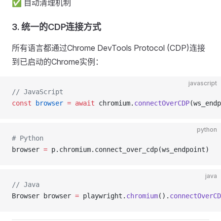
✅ 自动清理机制
3. 统一的CDP连接方式
所有语言都通过Chrome DevTools Protocol (CDP)连接
到已启动的Chrome实例：
javascript
// JavaScript
const
 browser
 =
 await
 chromium.
connectOverCDP
(ws_endp
python
# Python
browser 
=
 p.chromium.connect_over_cdp(ws_endpoint)
java
// Java
Browser browser 
=
 playwright.
chromium
().
connectOverCD