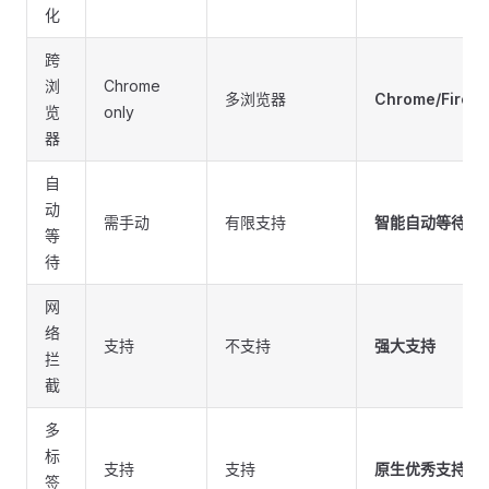
化
跨
浏
Chrome
多浏览器
Chrome/Firefo
览
only
器
自
动
需手动
有限支持
智能自动等待
等
待
网
络
支持
不支持
强大支持
拦
截
多
标
支持
支持
原生优秀支持
签