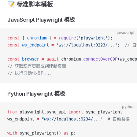
📝 标准脚本模板
JavaScript Playwright 模板
javascript
const
 { 
chromium
 } 
=
 require
(
'playwright'
);
const
 ws_endpoint
 =
 'ws://localhost:9223/...'
;  
// 
const
 browser
 =
 await
 chromium.
connectOverCDP
(ws_endp
// 获取现有页面或创建新页面
// 执行自动化操作...
Python Playwright 模板
python
from
 playwright.sync_api 
import
 sync_playwright
ws_endpoint 
=
 "ws://localhost:9234/..."
  # 自动替换
with
 sync_playwright() 
as
 p: