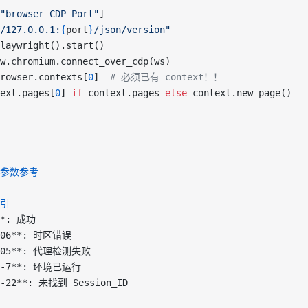
"browser_CDP_Port"
]
/127.0.0.1:
{
port
}
/json/version"
laywright().start()
w.chromium.connect_over_cdp(ws)
rowser.contexts[
0
]  
# 必须已有 context！！
ext.pages[
0
] 
if
 context.pages 
else
 context.new_page()
/参数参考
索引
*
: 成功
06**
: 时区错误
05**
: 代理检测失败
-7**
: 环境已运行
-22**
: 未找到 Session_ID