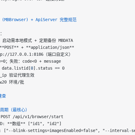
MBBrowser) + ApiServer 完整规范
：
ver 启动需本地模式 + 定期备份 MBDATA
**POST**
 + 
**application/json**
ttp://127.0.0.1:8186（端口自定义）
=0；失败：code<0 + message
ata.listid[
0
].status == 0
ic_ip 验证代理生效
20 环境/批
速查
命周期（最核心）
POST /api/v1/browser/start  
D: 
**数组**
 ["id1", "id2"]  
 ["--blink-settings=imagesEnabled=false", "--interval-se