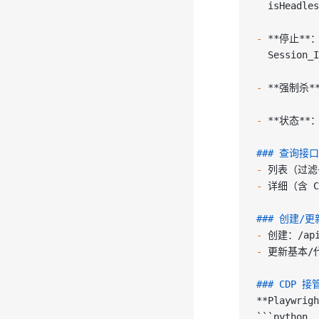
  isHeadl
-
 **停止**
：
  Session_I
-
 **强制杀*
-
 **状态**
：
### 查询接口
-
 列表（过滤+分
-
 详细（含 CD
### 创建/更
-
 创建：/api/
-
 更新基本/代理
### CDP
**Playwrigh
```python