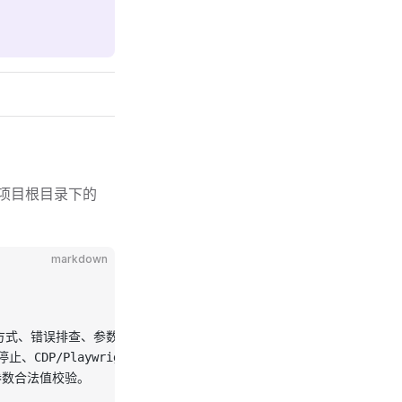
存为项目根目录下的
markdown
 接管方式、错误排查、参数合法值。
DP/Playwright/Selenium/Puppeteer 接管、Session
s、参数合法值校验。