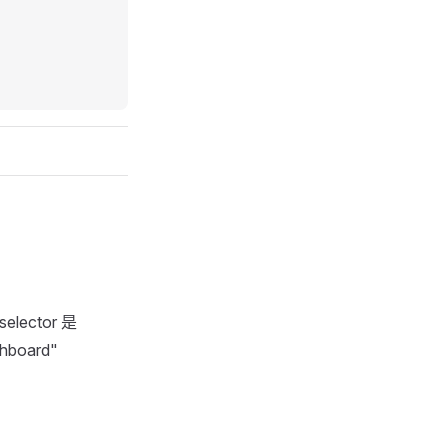
ector 是
hboard"