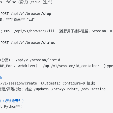
ess: false（调试）/true（生产）
POST /api/v1/browser/stop  
D: 
**字符串**
 "id"
*
：POST /api/v1/browser/kill （推荐用于插件驻留，Session_
POST /api/v1/browser/status
页）：/api/v1/session/listid  
P_Port、webdriver）：/api/v1/session/id_container （ty
新
v1/session/create （Automatic_Configure=0 快速）  
/高级指纹：对应 /update、/proxy/update、/adv_setting
 接管（必须遵守！）
t Python**
：