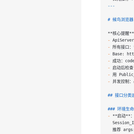
---
# 候鸟浏览器 (
**核心提醒**
-
 ApiSer
-
 所有接口：
-
 Base: h
-
 成功：code
-
 启动后检查 d
-
 用 Publ
-
 并发控制：≤
## 接口分类
### 环境生
-
 **启动**
：
  Session_I
  推荐 args: