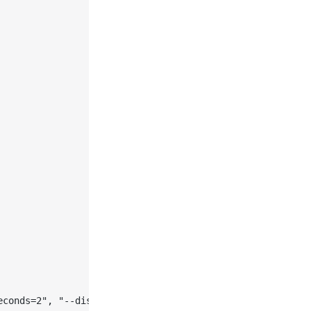
conds=2", "--disable-extensions"]  