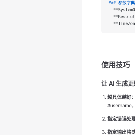
### 参数字典
-
 **SystemO
-
 **Resolut
-
 **TimeZon
使用技巧
让 AI 生
越具体越好
#username
指定错误处
指定输出格