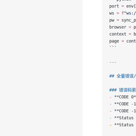
port 
=
 env[
ws 
=
 f
"ws:/
pw 
=
 sync_p
browser 
=
 p
context 
=
 b
page 
=
 cont
```
---
## 全量错误
### 错误码
-
 **CODE 0*
-
 **CODE -1
-
 **CODE -1
-
 **Status 
-
 **Status 