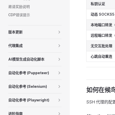
私钥认证
邀请奖励说明
动态 SOCKS
CDP错误提示
本地端口转发（
版本更新
远程端口转发（
代理集成
无交互批处理
心跳自动重连
AI模型生成自动化脚本
自动化参考 (Puppeteer)
自动化参考 (Selenium)
如何在候鸟
自动化参考 (Playwright)
SSH 代理的配
进阶指南