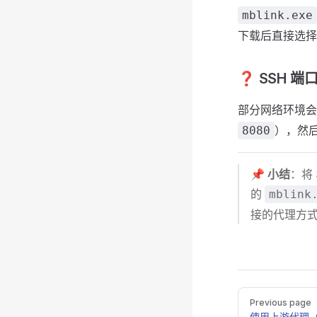
mblink.exe
下载后直接选
❓ SSH 
部分网络环境
），然
8080
📌
小结
：将
的
mblink
接的代理方
Pager
Previous page
使用上游代理（M