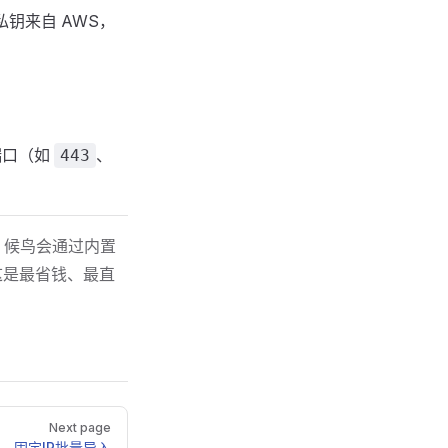
私钥来自 AWS，
端口（如
、
443
，候鸟会通过内置
这是最省钱、最直
Next page
固定IP批量导入