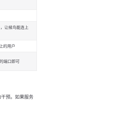
鸟，让候鸟能连上
连上的用户
的端口即可
动干预。如果服务