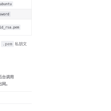
ubuntu
sword
id_rsa.pem
供
私钥文
.pem
后台调用
出网。