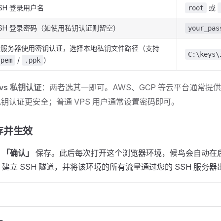
SH 登录用户名
或
root
SH 登录密码（如使用私钥认证则留空）
your_pas
若服务器使用密钥认证，选择本地私钥文件路径（支持
C:\keys\
/
）
.pem
.ppk
vs 私钥认证
：两者选其一即可。AWS、GCP 等云平台通常提
钥认证更安全；普通 VPS 用户通常设置密码即可。
存并生效
击
「确认」
保存。此后每次打开这个浏览器环境，候鸟会自动在
建立 SSH 隧道，并将该环境的所有流量通过您的 SSH 服务器