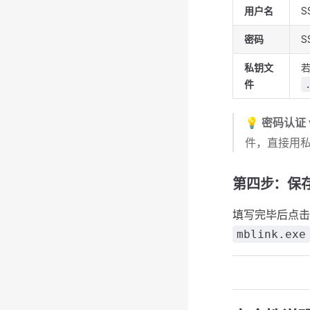
用户名
S
密码
S
私钥文
件
💡
密码认证 
件，直接用私
第四步：保
填写完毕后点
mblink.exe