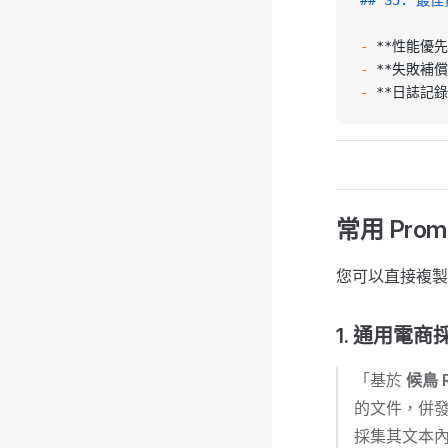
## S5: 最佳
-
 **性能優先
-
 **失敗補償
-
 **日誌記錄
常用 Prom
您可以直接複製
1. 通用電商
「基於
候鳥 R
的文件，併
採集其文本內