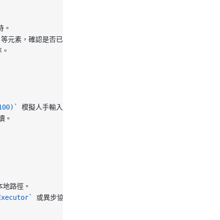
待。
 等元素，確認是否已登錄。
存。
100)`
 模擬人手輸入。
讀。
本地路徑。
Executor`
 或異步協程。