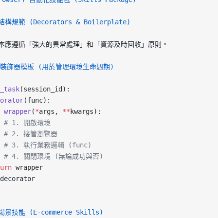
結構規範 (Decorators & Boilerplate)
本應遵循「強大的異常處理」和「資源及時回收」原則。
hon 裝飾器模板 (用於管理環境生命週期)
_task
(session_id):
orator
(func):
 wrapper
(
*
args, 
**
kwargs):
   # 1. 開啟環境
   # 2. 接管瀏覽器
   # 3. 執行業務邏輯 (func)
    # 4. 關閉環境 (無論成功與否)
urn
 wrapper
decorator
場景技能 (E-commerce Skills)