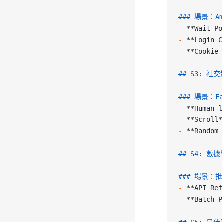
### 場景：Am
-
 **Wait Po
-
 **Login C
-
 **Cookie 
## S3: 社交
### 場景：Fa
-
 **Human-l
-
 **Scroll*
-
 **Random 
## S4: 數據
### 場景：批
-
 **API Ref
-
 **Batch P