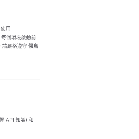
，使用
. 每個環境啟動前
敗。請嚴格遵守
候鳥
握 API 知識) 和