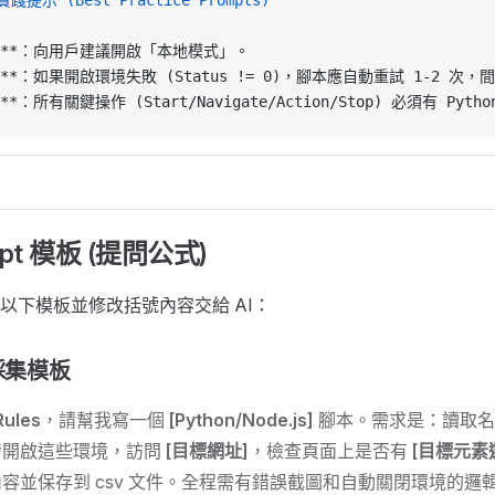
實踐提示 (Best Practice Prompts)
**
：向用戶建議開啟「本地模式」。
**
：如果開啟環境失敗 (Status != 0)，腳本應自動重試 1-2 次，間
**
：所有關鍵操作 (Start/Navigate/Action/Stop) 必須有 Pytho
pt 模板 (提問公式)
以下模板並修改括號內容交給 AI：
採集模板
ules
，請幫我寫一個
[Python/Node.js]
腳本。需求是：讀取
發開啟這些環境，訪問
[目標網址]
，檢查頁面上是否有
[目標元素
容並保存到 csv 文件。全程需有錯誤截圖和自動關閉環境的邏