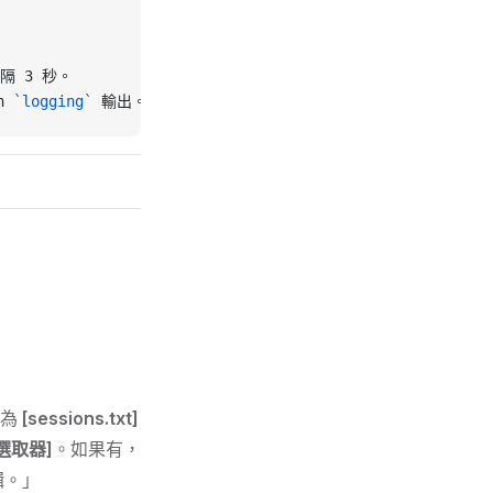
隔 3 秒。
n 
`logging`
 輸出。
名為
[sessions.txt]
選取器]
。如果有，
輯。」