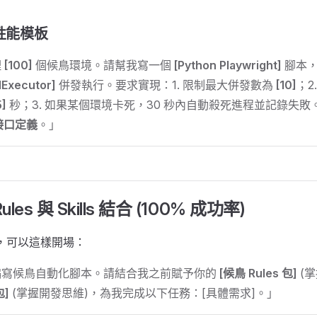
高性能模板
理
[100]
個候鳥環境。請幫我寫一個
[Python Playwright]
腳本
lExecutor]
併發執行。要求實現：1. 限制最大併發數為
[10]
；2
5]
秒；3. 如果某個環境卡死，30 秒內自動殺死進程並記錄失
r 接口定義
。」
es 與 Skills 結合 (100% 成功率)
時，可以這樣開場：
編寫候鳥自動化腳本。請結合我之前賦予你的
[候鳥 Rules 包]
(掌
包]
(掌握開發思維)，為我完成以下任務：[具體需求]。」