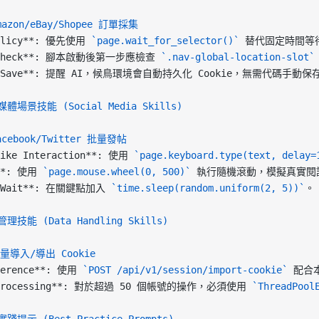
azon/eBay/Shopee 訂單採集
licy**
: 優先使用 
`page.wait_for_selector()`
 替代固定時間等
heck**
: 腳本啟動後第一步應檢查 
`.nav-global-location-slot`
Save**
: 提醒 AI，候鳥環境會自動持久化 Cookie，無需代碼手動保
媒體場景技能 (Social Media Skills)
cebook/Twitter 批量發帖
ike Interaction**
: 使用 
`page.keyboard.type(text, delay=
*
: 使用 
`page.mouse.wheel(0, 500)`
 執行隨機滾動，模擬真實閱
Wait**
: 在關鍵點加入 
`time.sleep(random.uniform(2, 5))`
。
管理技能 (Data Handling Skills)
量導入/導出 Cookie
erence**
: 使用 
`POST /api/v1/session/import-cookie`
 配合
rocessing**
: 對於超過 50 個帳號的操作，必須使用 
`ThreadPool