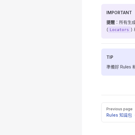
IMPORTANT
提醒
：所有生
(
)
Locators
TIP
準備好 Rules 
Pager
Previous page
Rules 知識