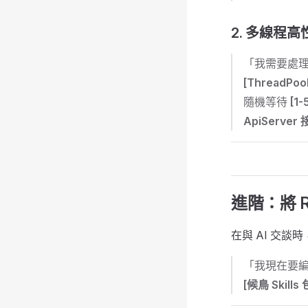
2. 多線程
「我需要處
[ThreadPoo
隨機等待
[1-
ApiServe
進階：將 Rul
在與 AI 交談
「我現在要
[候鳥 Skills 