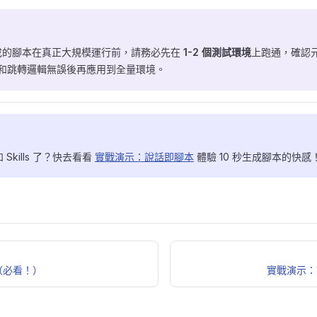
成的腳本在真正大規模運行前，請務必先在
1-2 個測試環境
上跑通，確認
 和跳轉邏輯無誤後再應用到全量環境。
和 Skills 了？快去看看
實戰演示：說話即腳本
體驗 10 秒生成腳本的快感
包（必看！）
實戰演示：