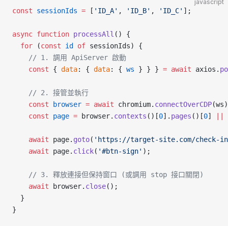
javascript
const
 sessionIds
 =
 [
'ID_A'
, 
'ID_B'
, 
'ID_C'
];
async
 function
 processAll
() {
  for
 (
const
 id
 of
 sessionIds) {
    // 1. 調用 ApiServer 啟動
    const
 { 
data
: { 
data
: { 
ws
 } } } 
=
 await
 axios.
po
    // 2. 接管並執行
    const
 browser
 =
 await
 chromium.
connectOverCDP
(ws)
    const
 page
 =
 browser.
contexts
()[
0
].
pages
()[
0
] 
||
 
    await
 page.
goto
(
'https://target-site.com/check-in
    await
 page.
click
(
'#btn-sign'
);
    // 3. 釋放連接但保持窗口 (或調用 stop 接口關閉)
    await
 browser.
close
();
  }
}