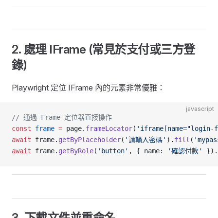
2. 處理 IFrame (常見於支付或三方登
錄)
Playwright 定位 IFrame 內的元素非常優雅：
javascript
// 通過 Frame 定位器直接操作
const
 frame
 =
 page.
frameLocator
(
'iframe[name="login-f
await
 frame.
getByPlaceholder
(
'請輸入密碼'
).
fill
(
'mypas
await
 frame.
getByRole
(
'button'
, { name: 
'確認付款'
 }).
3. 下載文件並重命名