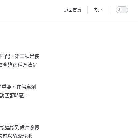
Main Navigation
返回首頁
行匹配。第二種是使
站會檢查這兩種方法是
至關重要。在候鳥瀏
址自動匹配時區。
接連接到候鳥瀏覽
樣可以讀取該地