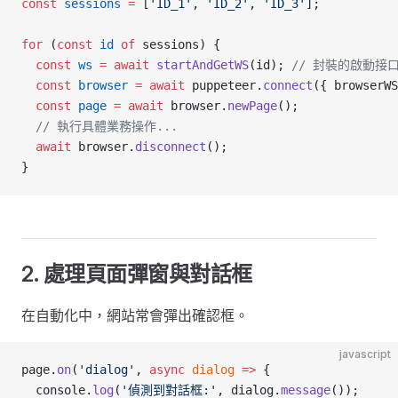
const
 sessions
 =
 [
'ID_1'
, 
'ID_2'
, 
'ID_3'
];
for
 (
const
 id
 of
 sessions) {
  const
 ws
 =
 await
 startAndGetWS
(id); 
// 封裝的啟動接
  const
 browser
 =
 await
 puppeteer.
connect
({ browserWS
  const
 page
 =
 await
 browser.
newPage
();
  // 執行具體業務操作...
  await
 browser.
disconnect
();
}
2. 處理頁面彈窗與對話框
在自動化中，網站常會彈出確認框。
javascript
page.
on
(
'dialog'
, 
async
 dialog
 =>
 {
  console.
log
(
'偵測到對話框:'
, dialog.
message
());