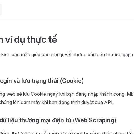
 ví dụ thực tế
 kịch bản mẫu giúp bạn giải quyết những bài toán thường gặp n
ogin và lưu trạng thái (Cookie)
ang web sẽ lưu Cookie ngay khi bạn đăng nhập thành công. Mb
húng lên đám mây khi bạn đóng trình duyệt qua API.
 dữ liệu thương mại điện tử (Web Scraping)
đồng thời 5-10 cửa sổ, mỗi cửa sổ một IP vùng khác nhau để 