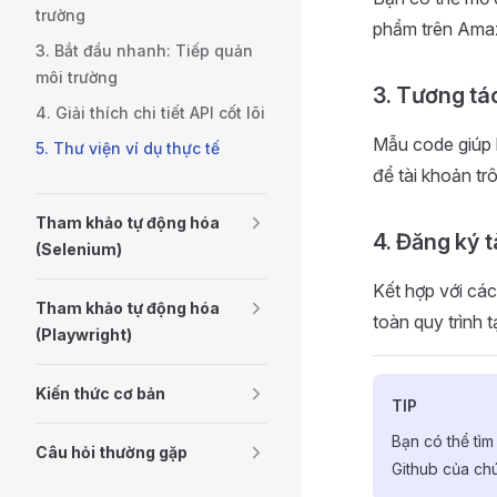
trường
phẩm trên Amaz
3. Bắt đầu nhanh: Tiếp quản
môi trường
3. Tương tác
4. Giải thích chi tiết API cốt lõi
Mẫu code giúp b
5. Thư viện ví dụ thực tế
để tài khoản tr
Tham khảo tự động hóa
4. Đăng ký t
(Selenium)
Kết hợp với cá
Tham khảo tự động hóa
toàn quy trình t
(Playwright)
Kiến thức cơ bản
TIP
Bạn có thể tì
Câu hỏi thường gặp
Github của chú