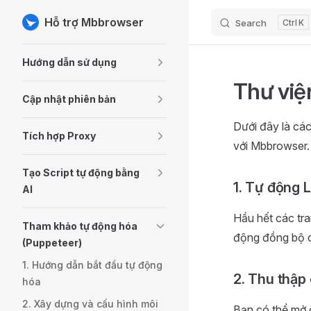
Hỗ trợ Mbbrowser
Search
K
Skip to content
Sidebar Navigation
Hướng dẫn sử dụng
Thư viện
Cập nhật phiên bản
Dưới đây là các
Tích hợp Proxy
với Mbbrowser.
Tạo Script tự động bằng
1. Tự động L
AI
Hầu hết các tr
Tham khảo tự động hóa
động đồng bộ c
(Puppeteer)
1. Hướng dẫn bắt đầu tự động
2. Thu thập
hóa
2. Xây dựng và cấu hình môi
Bạn có thể mở 