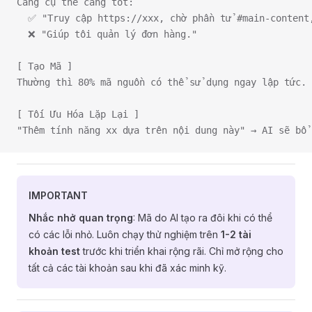
Càng cụ thể càng tốt:
  ✅ "Truy cập https://xxx, chờ phần tử #main-content
  ❌ "Giúp tôi quản lý đơn hàng."
[ Tạo Mã ]
Thường thì 80% mã nguồn có thể sử dụng ngay lập tức. 
[ Tối Ưu Hóa Lặp Lại ]
"Thêm tính năng xx dựa trên nội dung này" → AI sẽ bổ 
IMPORTANT
Nhắc nhở quan trọng
: Mã do AI tạo ra đôi khi có thể
có các lỗi nhỏ. Luôn chạy thử nghiệm trên
1-2 tài
khoản test
trước khi triển khai rộng rãi. Chỉ mở rộng cho
tất cả các tài khoản sau khi đã xác minh kỹ.