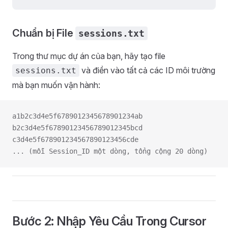
Chuẩn bị File
sessions.txt
Trong thư mục dự án của bạn, hãy tạo file
và điền vào tất cả các ID môi trường
sessions.txt
mà bạn muốn vận hành:
a1b2c3d4e5f6789012345678901234ab
b2c3d4e5f67890123456789012345bcd
c3d4e5f678901234567890123456cde
... (mỗi Session_ID một dòng, tổng cộng 20 dòng)
Bước 2: Nhập Yêu Cầu Trong Cursor