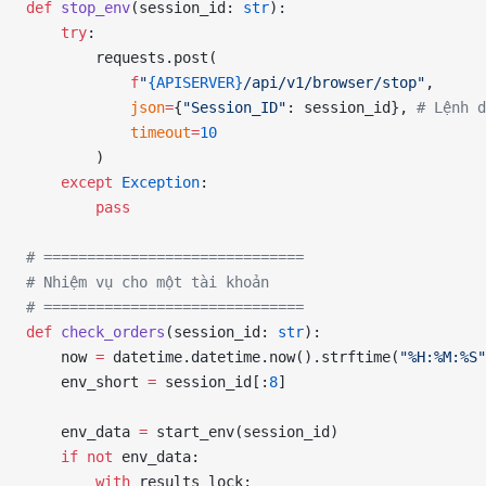
def
 stop_env
(session_id: 
str
):
    try
:
        requests.post(
            f
"
{APISERVER}
/api/v1/browser/stop"
,
            json
=
{
"Session_ID"
: session_id}, 
# Lệnh d
            timeout
=
10
        )
    except
 Exception
:
        pass
# ==============================
# Nhiệm vụ cho một tài khoản
# ==============================
def
 check_orders
(session_id: 
str
):
    now 
=
 datetime.datetime.now().strftime(
"%H:%M:%S"
    env_short 
=
 session_id[:
8
]
    env_data 
=
 start_env(session_id)
    if
 not
 env_data:
        with
 results_lock: