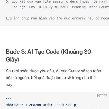
5. Lưu kết quả vào file amazon_orders_[ngày hôm nay].
   Các cột: Env ID (8 ký tự đầu), Pending Order Count
Lưu ảnh chụp màn hình vào thư mục errors/ nếu có ngoạ
Bước 3: AI Tạo Code (Khoảng 30
Giây)
Sau khi nhận được yêu cầu, AI của Cursor sẽ tạo toàn
bộ mã nguồn. Kết quả được tạo ra sẽ trông như thế
này:
python
"""
Mbbrowser + Amazon Order Check Script