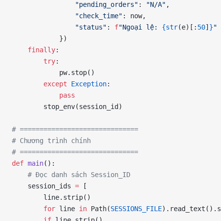
                "pending_orders"
: 
"N/A"
,
                "check_time"
: now,
                "status"
: 
f
"Ngoại lệ: 
{str
(e)[:
50
]
}
"
            })
    finally
:
        try
:
            pw.stop()
        except
 Exception
:
            pass
        stop_env(session_id)
# ==============================
# Chương trình chính
# ==============================
def
 main
():
    # Đọc danh sách Session_ID
    session_ids 
=
 [
        line.strip()
        for
 line 
in
 Path(
SESSIONS_FILE
).read_text().
        if
 line.strip()