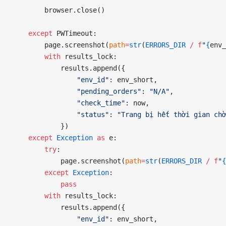
        browser.close()
    except
 PWTimeout:
        page.screenshot(
path
=
str
(
ERRORS_DIR
 /
 f
"
{
env_
        with
 results_lock:
            results.append({
                "env_id"
: env_short,
                "pending_orders"
: 
"N/A"
,
                "check_time"
: now,
                "status"
: 
"Trang bị hết thời gian chờ
            })
    except
 Exception
 as
 e:
        try
:
            page.screenshot(
path
=
str
(
ERRORS_DIR
 /
 f
"
{
        except
 Exception
:
            pass
        with
 results_lock:
            results.append({
                "env_id"
: env_short,