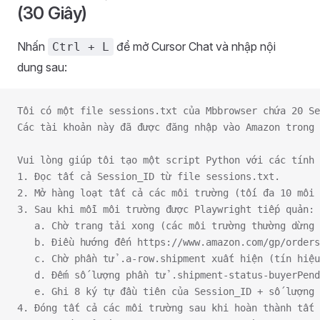
(30 Giây)
Nhấn
để mở Cursor Chat và nhập nội
Ctrl + L
dung sau:
Tôi có một file sessions.txt của Mbbrowser chứa 20 Se
Các tài khoản này đã được đăng nhập vào Amazon trong 
Vui lòng giúp tôi tạo một script Python với các tính 
1. Đọc tất cả Session_ID từ file sessions.txt.
2. Mở hàng loạt tất cả các môi trường (tối đa 10 môi 
3. Sau khi mỗi môi trường được Playwright tiếp quản:
   a. Chờ trang tải xong (các môi trường thường dừng 
   b. Điều hướng đến https://www.amazon.com/gp/orders
   c. Chờ phần tử .a-row.shipment xuất hiện (tín hiệu
   d. Đếm số lượng phần tử .shipment-status-buyerPend
   e. Ghi 8 ký tự đầu tiên của Session_ID + số lượng 
4. Đóng tất cả các môi trường sau khi hoàn thành tất 