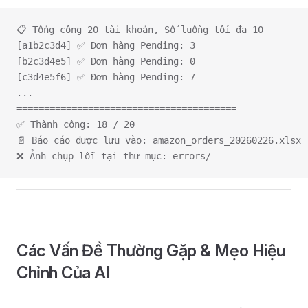
📋 Tổng cộng 20 tài khoản, Số luồng tối đa 10
[a1b2c3d4] ✅ Đơn hàng Pending: 3
[b2c3d4e5] ✅ Đơn hàng Pending: 0
[c3d4e5f6] ✅ Đơn hàng Pending: 7
... 
========================================
✅ Thành công: 18 / 20
📄 Báo cáo được lưu vào: amazon_orders_20260226.xlsx
❌ Ảnh chụp lỗi tại thư mục: errors/
Các Vấn Đề Thường Gặp & Mẹo Hiệu
Chỉnh Của AI