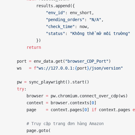
            results.append({
                "env_id"
: env_short,
                "pending_orders"
: 
"N/A"
,
                "check_time"
: now,
                "status"
: 
"Không thể mở môi trường"
            })
        return
    port 
=
 env_data.get(
"browser_CDP_Port"
)
    ws   
=
 f
"ws://127.0.0.1:
{
port
}
/json/version"
    pw 
=
 sync_playwright().start()
    try
:
        browser 
=
 pw.chromium.connect_over_cdp(ws)
        context 
=
 browser.contexts[
0
]
        page    
=
 context.pages[
0
] 
if
 context.pages 
e
        # Truy cập trang đơn hàng Amazon
        page.goto(