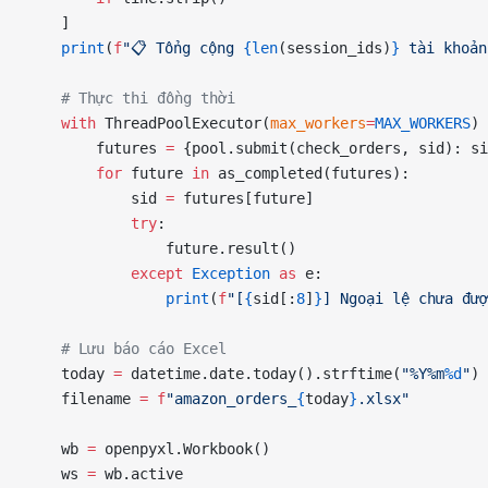
    ]
    print
(
f
"📋 Tổng cộng 
{len
(session_ids)
}
 tài khoản
    # Thực thi đồng thời
    with
 ThreadPoolExecutor(
max_workers
=
MAX_WORKERS
) 
        futures 
=
 {pool.submit(check_orders, sid): si
        for
 future 
in
 as_completed(futures):
            sid 
=
 futures[future]
            try
:
                future.result()
            except
 Exception
 as
 e:
                print
(
f
"[
{
sid[:
8
]
}
] Ngoại lệ chưa đượ
    # Lưu báo cáo Excel
    today 
=
 datetime.date.today().strftime(
"%Y%m
%d
"
)
    filename 
=
 f
"amazon_orders_
{
today
}
.xlsx"
    wb 
=
 openpyxl.Workbook()
    ws 
=
 wb.active