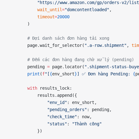
            "https://www.amazon.com/gp/orders-v2/list
            wait_until
=
"domcontentloaded"
,
            timeout
=
20000
        )
        # Đợi danh sách đơn hàng tải xong
        page.wait_for_selector(
".a-row.shipment"
, 
tim
        # Đếm các đơn hàng đang chờ xử lý (pending)
        pending 
=
 page.locator(
".shipment-status-buye
        print
(
f
"[
{
env_short
}
] ✅ Đơn hàng Pending: 
{
p
        with
 results_lock:
            results.append({
                "env_id"
: env_short,
                "pending_orders"
: pending,
                "check_time"
: now,
                "status"
: 
"Thành công"
            })