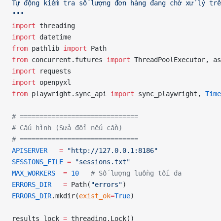
Tự động kiểm tra số lượng đơn hàng đang chờ xử lý trê
"""
import
 threading
import
 datetime
from
 pathlib 
import
 Path
from
 concurrent.futures 
import
 ThreadPoolExecutor, as
import
 requests
import
 openpyxl
from
 playwright.sync_api 
import
 sync_playwright, 
Time
# ==============================
# Cấu hình (Sửa đổi nếu cần)
# ==============================
APISERVER
   =
 "http://127.0.0.1:8186"
SESSIONS_FILE
 =
 "sessions.txt"
MAX_WORKERS
  =
 10
   # Số lượng luồng tối đa
ERRORS_DIR
   =
 Path(
"errors"
)
ERRORS_DIR
.mkdir(
exist_ok
=
True
)
results_lock 
=
 threading.Lock()