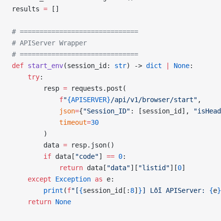
results 
=
 []
# ==============================
# APIServer Wrapper
# ==============================
def
 start_env
(session_id: 
str
) -> 
dict
 |
 None
:
    try
:
        resp 
=
 requests.post(
            f
"
{APISERVER}
/api/v1/browser/start"
,
            json
=
{
"Session_ID"
: [session_id], 
"isHead
            timeout
=
30
        )
        data 
=
 resp.json()
        if
 data[
"code"
] 
==
 0
:
            return
 data[
"data"
][
"listid"
][
0
]
    except
 Exception
 as
 e:
        print
(
f
"[
{
session_id[:
8
]
}
] Lỗi APIServer: 
{
e
}
    return
 None