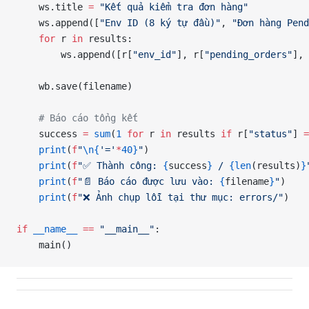
    ws.title 
=
 "Kết quả kiểm tra đơn hàng"
    ws.append([
"Env ID (8 ký tự đầu)"
, 
"Đơn hàng Pend
    for
 r 
in
 results:
        ws.append([r[
"env_id"
], r[
"pending_orders"
], 
    wb.save(filename)
    # Báo cáo tổng kết
    success 
=
 sum
(
1
 for
 r 
in
 results 
if
 r[
"status"
] 
=
    print
(
f
"
\n{
'='
*
40}
"
)
    print
(
f
"✅ Thành công: 
{
success
}
 / 
{len
(results)
}
    print
(
f
"📄 Báo cáo được lưu vào: 
{
filename
}
"
)
    print
(
f
"❌ Ảnh chụp lỗi tại thư mục: errors/"
)
if
 __name__
 ==
 "__main__"
:
    main()