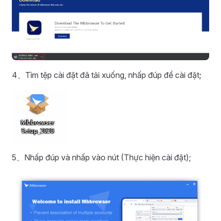
4、Tìm tệp cài đặt đã tải xuống, nhấp đúp để cài đặt;
5、Nhấp đúp và nhấp vào nút (Thực hiện cài đặt);