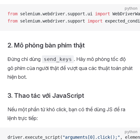
python
from
 selenium.webdriver.support.ui 
import
 WebDriverWa
from
 selenium.webdriver.support 
import
 expected_condi
2. Mô phỏng bàn phím thật
Đừng chỉ dùng
. Hãy mô phỏng tốc độ
send_keys
gõ phím của người thật để vượt qua các thuật toán phát
hiện bot.
3. Thao tác với JavaScript
Nếu một phần tử khó click, bạn có thể dùng JS để ra
lệnh trực tiếp:
python
driver.execute_script(
"arguments[0].click();"
, elemen