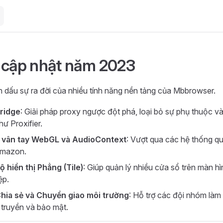
 cập nhật năm 2023
dấu sự ra đời của nhiều tính năng nền tảng của Mbbrowser.
ridge
: Giải pháp proxy ngược đột phá, loại bỏ sự phụ thuộc
hư Proxifier.
u vân tay WebGL và AudioContext
: Vượt qua các hệ thống q
Amazon.
 hiển thị Phẳng (Tile)
: Giúp quản lý nhiều cửa sổ trên màn h
ệp.
hia sẻ và Chuyển giao môi trường
: Hỗ trợ các đội nhóm làm
truyền và bảo mật.