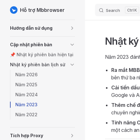
Hỗ trợ Mbbrowser
Search
K
Skip to content
Sidebar Navigation
Hướng dẫn sử dụng
Nhật ký
Cập nhật phiên bản
📌 Nhật ký phiên bản hiện tại
Năm 2023 đánh 
Nhật ký phiên bản lịch sử
Ra mắt MBB
Năm 2026
bên thứ ba n
Năm 2025
Cải tiến dấ
Năm 2024
Google và 
Năm 2023
Thêm chế độ
chuyên nghi
Năm 2022
Tính năng C
một cách an 
Tích hợp Proxy