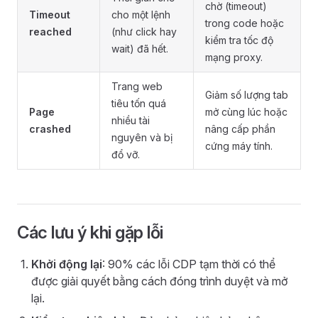
chờ (timeout)
Timeout
cho một lệnh
trong code hoặc
reached
(như click hay
kiểm tra tốc độ
wait) đã hết.
mạng proxy.
Trang web
Giảm số lượng tab
tiêu tốn quá
Page
mở cùng lúc hoặc
nhiều tài
crashed
nâng cấp phần
nguyên và bị
cứng máy tính.
đổ vỡ.
Các lưu ý khi gặp lỗi
Khởi động lại
: 90% các lỗi CDP tạm thời có thể
được giải quyết bằng cách đóng trình duyệt và mở
lại.