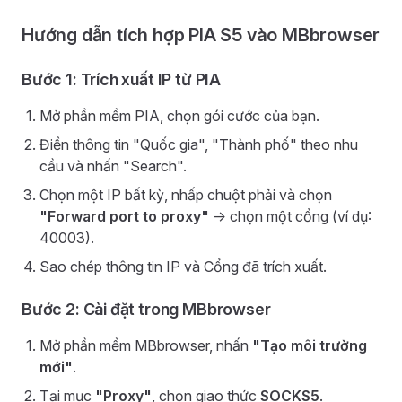
Hướng dẫn tích hợp PIA S5 vào MBbrowser
Bước 1: Trích xuất IP từ PIA
Mở phần mềm PIA, chọn gói cước của bạn.
Điền thông tin "Quốc gia", "Thành phố" theo nhu
cầu và nhấn "Search".
Chọn một IP bất kỳ, nhấp chuột phải và chọn
"Forward port to proxy"
-> chọn một cổng (ví dụ:
40003).
Sao chép thông tin IP và Cổng đã trích xuất.
Bước 2: Cài đặt trong MBbrowser
Mở phần mềm MBbrowser, nhấn
"Tạo môi trường
mới"
.
Tại mục
"Proxy"
, chọn giao thức
SOCKS5
.