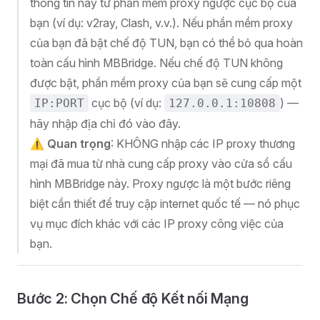
thông tin này từ phần mềm proxy ngược cục bộ của
bạn (ví dụ: v2ray, Clash, v.v.). Nếu phần mềm proxy
của bạn đã bật chế độ TUN, bạn có thể bỏ qua hoàn
toàn cấu hình MBBridge. Nếu chế độ TUN không
được bật, phần mềm proxy của bạn sẽ cung cấp một
cục bộ (ví dụ:
) —
IP:PORT
127.0.0.1:10808
hãy nhập địa chỉ đó vào đây.
⚠️
Quan trọng
: KHÔNG nhập các IP proxy thương
mại đã mua từ nhà cung cấp proxy vào cửa sổ cấu
hình MBBridge này. Proxy ngược là một bước riêng
biệt cần thiết để truy cập internet quốc tế — nó phục
vụ mục đích khác với các IP proxy công việc của
bạn.
Bước 2: Chọn Chế độ Kết nối Mạng