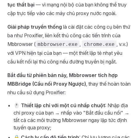
tục thất bại
— vì mạng nội bộ của bạn không thể truy
cập trực tiếp vào các máy chủ proxy nước ngoài.
Giải pháp truyền thống
là cài đặt các công cụ bên thứ
ba như Proxifier, liên kết thủ công các tiến trình của
Mbbrowser (
,
, v.v.)
mbbrowser.exe
chrome.exe
với VPN hiện tại của bạn — một thiết lập tẻ nhạt yêu
cầu kết nối lại thủ công nếu đường truyền bị ngắt.
Bắt đầu từ phiên bản này, Mbbrowser tích hợp
MBBridge (Cầu nối Proxy Ngược)
, thay thế hoàn toàn
nhu cầu sử dụng Proxifier:
🖱
Thiết lập chỉ với một cú nhấp chuột
: Nhập địa
chỉ proxy của bạn → nhấp vào "Bắt đầu cầu nối" →
tất cả các môi trường Mbbrowser ngay lập tức định
tuyến qua proxy;
🔒
Cách ly cấp độ tiến trình
: Chỉ lưu lượng của các