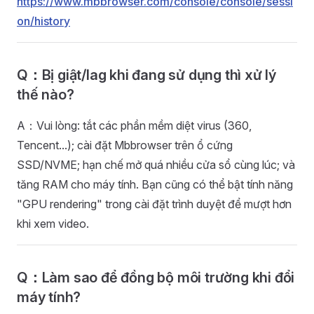
https://www.mbbrowser.com/console/console/sessi
on/history
Q：Bị giật/lag khi đang sử dụng thì xử lý
thế nào?
A：Vui lòng: tắt các phần mềm diệt virus (360,
Tencent...); cài đặt Mbbrowser trên ổ cứng
SSD/NVME; hạn chế mở quá nhiều cửa sổ cùng lúc; và
tăng RAM cho máy tính. Bạn cũng có thể bật tính năng
"GPU rendering" trong cài đặt trình duyệt để mượt hơn
khi xem video.
Q：Làm sao để đồng bộ môi trường khi đổi
máy tính?