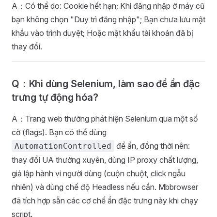
A：Có thể do: Cookie hết hạn; Khi đăng nhập ở máy cũ
bạn không chọn "Duy trì đăng nhập"; Bạn chưa lưu mật
khẩu vào trình duyệt; Hoặc mật khẩu tài khoản đã bị
thay đổi.
Q：Khi dùng Selenium, làm sao để ẩn đặc
trưng tự động hóa?
A：Trang web thường phát hiện Selenium qua một số
cờ (flags). Bạn có thể dùng
để ẩn, đồng thời nên:
AutomationControlled
thay đổi UA thường xuyên, dùng IP proxy chất lượng,
giả lập hành vi người dùng (cuộn chuột, click ngẫu
nhiên) và dùng chế độ Headless nếu cần. Mbbrowser
đã tích hợp sẵn các cơ chế ẩn đặc trưng này khi chạy
script.