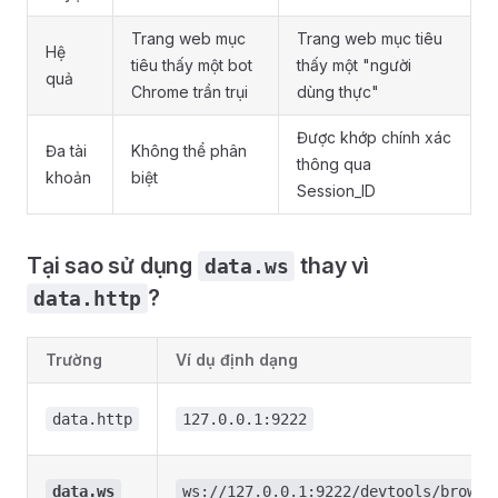
Trang web mục
Trang web mục tiêu
Hệ
tiêu thấy một bot
thấy một "người
quả
Chrome trần trụi
dùng thực"
Được khớp chính xác
Đa tài
Không thể phân
thông qua
khoản
biệt
Session_ID
Tại sao sử dụng
thay vì
data.ws
?
data.http
Trường
Ví dụ định dạng
data.http
127.0.0.1:9222
data.ws
ws://127.0.0.1:9222/devtools/browse