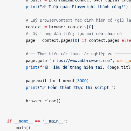
        browser 
=
 p.chromium.connect_over_cdp(ws_endp
        print
(
"🎉 Tiếp quản Playwright thành công!"
)
        # Lấy BrowserContext mặc định hiện có (giữ lạ
        context 
=
 browser.contexts[
0
]
        # Lấy trang đầu tiên; tạo mới nếu chưa có
        page 
=
 context.pages[
0
] 
if
 context.pages 
else
        # ── Thực hiện các thao tác nghiệp vụ ──────
        page.goto(
"https://www.mbbrowser.com"
, 
wait_u
        print
(
f
"📄 Tiêu đề trang hiện tại: 
{
page.titl
        page.wait_for_timeout(
3000
)
        print
(
"✅ Hoàn thành thực thi script!"
)
        browser.close()
if
 __name__
 ==
 "__main__"
:
    main()