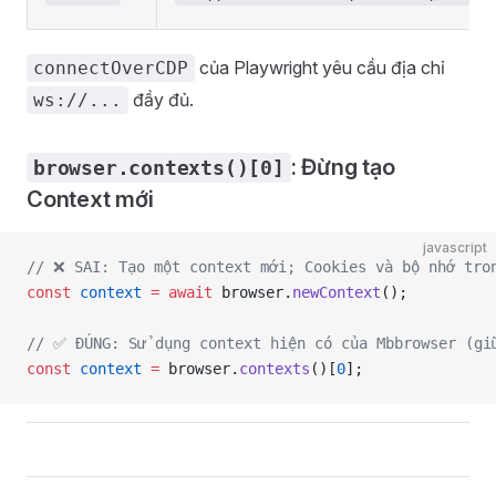
của Playwright yêu cầu địa chỉ
connectOverCDP
đầy đủ.
ws://...
: Đừng tạo
browser.contexts()[0]
Context mới
javascript
// ❌ SAI: Tạo một context mới; Cookies và bộ nhớ tro
const
 context
 =
 await
 browser.
newContext
();
// ✅ ĐÚNG: Sử dụng context hiện có của Mbbrowser (gi
const
 context
 =
 browser.
contexts
()[
0
];