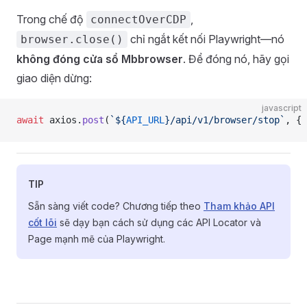
Trong chế độ
,
connectOverCDP
chỉ ngắt kết nối Playwright—nó
browser.close()
không đóng cửa sổ Mbbrowser
. Để đóng nó, hãy gọi
giao diện dừng:
javascript
await
 axios.
post
(
`${
API_URL
}/api/v1/browser/stop`
, { 
TIP
Sẵn sàng viết code? Chương tiếp theo
Tham khảo API
cốt lõi
sẽ dạy bạn cách sử dụng các API Locator và
Page mạnh mẽ của Playwright.