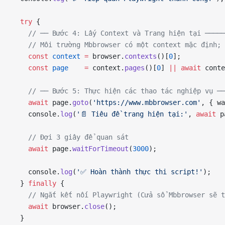
  try
 {
    // ── Bước 4: Lấy Context và Trang hiện tại ─────
    // Môi trường Mbbrowser có một context mặc định; 
    const
 context
 =
 browser.
contexts
()[
0
];
    const
 page
    =
 context.
pages
()[
0
] 
||
 await
 conte
    // ── Bước 5: Thực hiện các thao tác nghiệp vụ ──
    await
 page.
goto
(
'https://www.mbbrowser.com'
, { wa
    console.
log
(
'📄 Tiêu đề trang hiện tại:'
, 
await
 p
    // Đợi 3 giây để quan sát
    await
 page.
waitForTimeout
(
3000
);
    console.
log
(
'✅ Hoàn thành thực thi script!'
);
  } 
finally
 {
    // Ngắt kết nối Playwright (Cửa sổ Mbbrowser sẽ t
    await
 browser.
close
();
  }