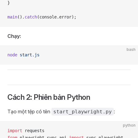
}
main
().
catch
(console.error);
Chạy:
bash
node
 start.js
Cách 2: Phiên bản Python
Tạo một tệp có tên
:
start_playwright.py
python
import
 requests
from
 playwright.sync_api 
import
 sync_playwright