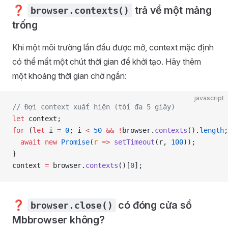
❓
trả về một mảng
browser.contexts()
trống
Khi một môi trường lần đầu được mở, context mặc định
có thể mất một chút thời gian để khởi tạo. Hãy thêm
một khoảng thời gian chờ ngắn:
javascript
// Đợi context xuất hiện (tối đa 5 giây)
let
 context;
for
 (
let
 i 
=
 0
; i 
<
 50
 &&
 !
browser.
contexts
().
length
;
  await
 new
 Promise
(
r
 =>
 setTimeout
(r, 
100
));
}
context 
=
 browser.
contexts
()[
0
];
❓
có đóng cửa sổ
browser.close()
Mbbrowser không?