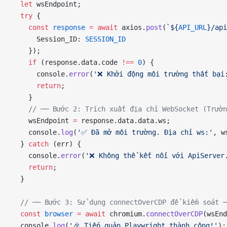
  let
 wsEndpoint;
  try
 {
    const
 response
 =
 await
 axios.
post
(
`${
API_URL
}/api
      Session_ID: 
SESSION_ID
    });
    if
 (response.data.code 
!==
 0
) {
      console.
error
(
'❌ Khởi động môi trường thất bại
      return
;
    }
    // ── Bước 2: Trích xuất địa chỉ WebSocket (Trườn
    wsEndpoint 
=
 response.data.data.ws;
    console.
log
(
'✅ Đã mở môi trường. Địa chỉ ws:'
, w
  } 
catch
 (err) {
    console.
error
(
'❌ Không thể kết nối với ApiServer
    return
;
  }
  // ── Bước 3: Sử dụng connectOverCDP để kiểm soát ─
  const
 browser
 =
 await
 chromium.
connectOverCDP
(wsEnd
  console.
log
(
'🎉 Tiếp quản Playwright thành công!'
);