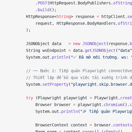
            .
POST
(HttpRequest.BodyPublishers.
ofString
            .
build
();
        HttpResponse<
String
> response 
=
 httpClient.
se
            request, HttpResponse.BodyHandlers.
ofStri
        );
        JSONObject data   
=
 new
 JSONObject
(response.
b
        String wsEndpoint 
=
 data.
getJSONObject
(
"data"
        System.out.
println
(
"✅ Đã mở môi trường. ws: 
        // ── Bước 2: Tiếp quản Playwright connectOve
        // Thiết lập để bỏ qua việc tải xuống trình d
        System.
setProperty
(
"playwright.skip.browser.d
        try
 (Playwright playwright 
=
 Playwright.
creat
            Browser browser 
=
 playwright.
chromium
().
c
            System.out.
println
(
"🎉 Tiếp quản Playwrig
            BrowserContext context 
=
 browser.
contexts
            Page page 
=
 context.
pages
().
isEmpty
()