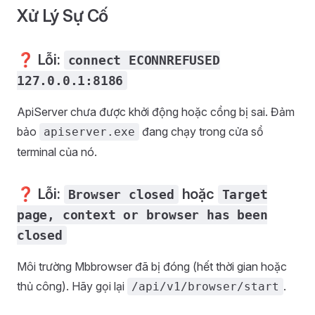
Xử Lý Sự Cố
❓ Lỗi:
connect ECONNREFUSED
127.0.0.1:8186
ApiServer chưa được khởi động hoặc cổng bị sai. Đảm
bảo
đang chạy trong cửa sổ
apiserver.exe
terminal của nó.
❓ Lỗi:
hoặc
Browser closed
Target
page, context or browser has been
closed
Môi trường Mbbrowser đã bị đóng (hết thời gian hoặc
thủ công). Hãy gọi lại
.
/api/v1/browser/start