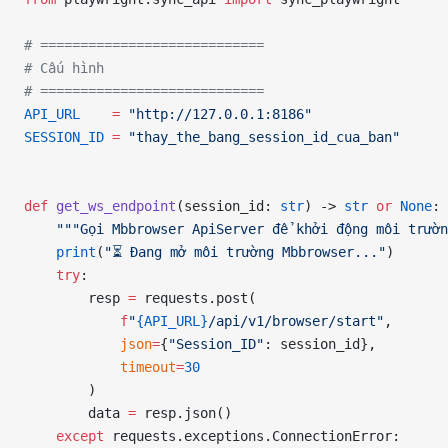
# ============================
# Cấu hình
# ============================
API_URL
    =
 "http://127.0.0.1:8186"
SESSION_ID
 =
 "thay_the_bang_session_id_cua_ban"
def
 get_ws_endpoint
(session_id: 
str
) -> 
str
 or
 None
:
    """Gọi Mbbrowser ApiServer để khởi động môi trườn
    print
(
"⏳ Đang mở môi trường Mbbrowser..."
)
    try
:
        resp 
=
 requests.post(
            f
"
{API_URL}
/api/v1/browser/start"
,
            json
=
{
"Session_ID"
: session_id},
            timeout
=
30
        )
        data 
=
 resp.json()
    except
 requests.exceptions.ConnectionError: