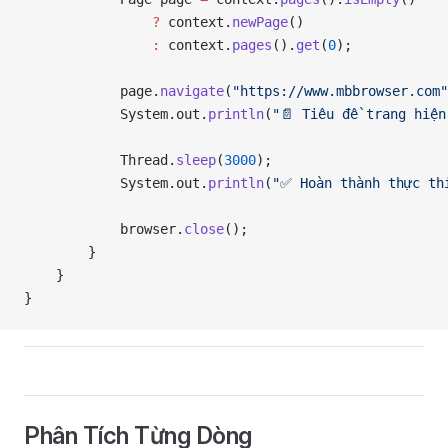
                ?
 context.
newPage
()
                :
 context.
pages
().
get
(
0
);
            page.
navigate
(
"https://www.mbbrowser.com"
            System.out.
println
(
"📄 Tiêu đề trang hiện
            Thread.
sleep
(
3000
);
            System.out.
println
(
"✅ Hoàn thành thực th
            browser.
close
();
        }
    }
}
Phân Tích Từng Dòng