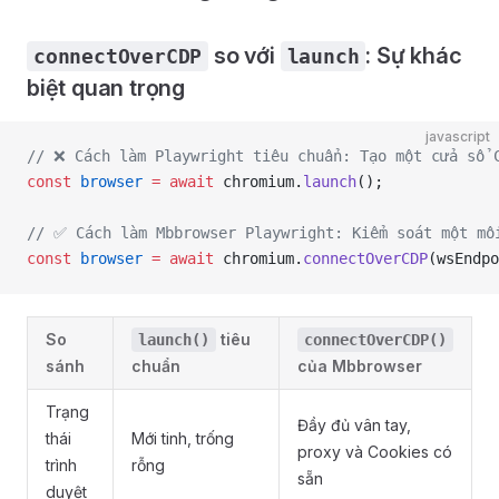
so với
: Sự khác
connectOverCDP
launch
biệt quan trọng
javascript
// ❌ Cách làm Playwright tiêu chuẩn: Tạo một cửa sổ 
const
 browser
 =
 await
 chromium.
launch
();
// ✅ Cách làm Mbbrowser Playwright: Kiểm soát một mô
const
 browser
 =
 await
 chromium.
connectOverCDP
(wsEndpo
So
tiêu
launch()
connectOverCDP()
sánh
chuẩn
của Mbbrowser
Trạng
Đầy đủ vân tay,
thái
Mới tinh, trống
proxy và Cookies có
trình
rỗng
sẵn
duyệt