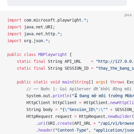
java
import
 com.microsoft.playwright.
*
;
import
 java.net.URI;
import
 java.net.http.
*
;
import
 org.json.
*
;
public
 class
 MBPlaywright
 {
    static
 final
 String API_URL    
=
 "http://127.0.0.
    static
 final
 String SESSION_ID 
=
 "thay_the_bang_s
    public
 static
 void
 main
(
String
[] 
args
) 
throws
 Exc
        // ── Bước 1: Gọi ApiServer để khởi động môi 
        System.out.
println
(
"⏳ Đang mở môi trường Mbb
        HttpClient httpClient 
=
 HttpClient.
newHttpCli
        String body 
=
 "{
\"
Session_ID
\"
:
\"
"
 +
 SESSION_
        HttpRequest request 
=
 HttpRequest.
newBuilder
(
            .
uri
(URI.
create
(API_URL 
+
 "/api/v1/browse
            .
header
(
"Content-Type"
, 
"application/json