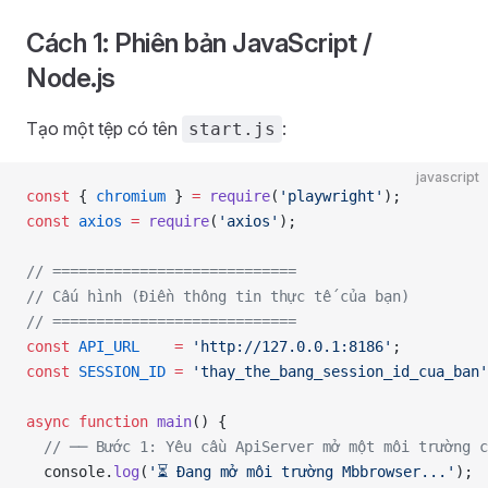
Cách 1: Phiên bản JavaScript /
Node.js
Tạo một tệp có tên
:
start.js
javascript
const
 { 
chromium
 } 
=
 require
(
'playwright'
);
const
 axios
 =
 require
(
'axios'
);
// ============================
// Cấu hình (Điền thông tin thực tế của bạn)
// ============================
const
 API_URL
    =
 'http://127.0.0.1:8186'
;
const
 SESSION_ID
 =
 'thay_the_bang_session_id_cua_ban'
async
 function
 main
() {
  // ── Bước 1: Yêu cầu ApiServer mở một môi trường c
  console.
log
(
'⏳ Đang mở môi trường Mbbrowser...'
);