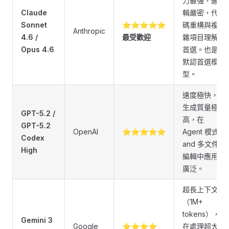
力最強，邏
Claude
輯嚴密，代
Sonnet
⭐⭐⭐⭐⭐
碼重構與複
Anthropic
4.6 /
最受歡迎
雜項目理解
Opus 4.6
首選。也是
默認首選模
型。
速度極快，
生成質量極
GPT-5.2 /
高，在
GPT-5.2
OpenAI
⭐⭐⭐⭐⭐
Agent 模式
Codex
and 多文件
High
編輯中應用
廣泛。
超長上下文
（1M+
tokens），
Gemini 3
Google
⭐⭐⭐⭐
在處理超大